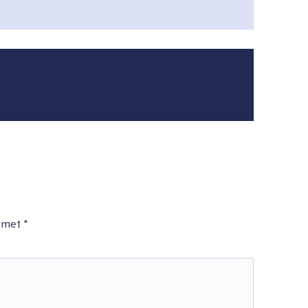
d met
*