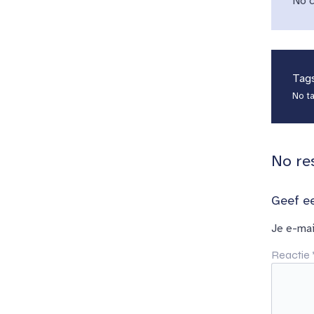
No c
Tag
No t
No re
Geef ee
Je e-mai
Reactie