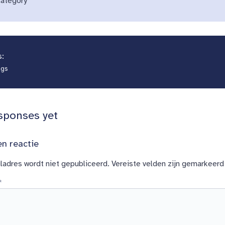
ategory
s:
ags
sponses yet
n reactie
ladres wordt niet gepubliceerd.
Vereiste velden zijn gemarkeer
*