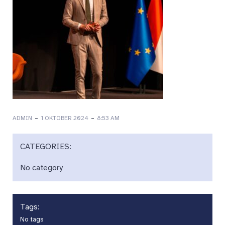
-
-
ADMIN
1 OKTOBER 2024
8:53 AM
CATEGORIES:
No category
Tags:
No tags