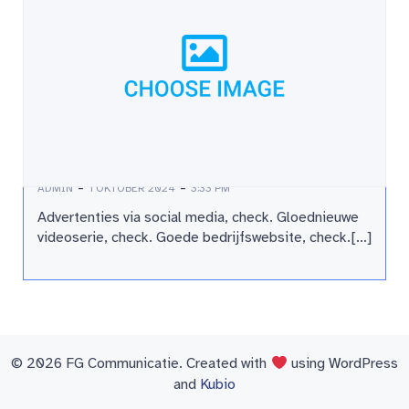
Podcast – 4 redenen waarom het
werkt
-
-
ADMIN
1 OKTOBER 2024
3:33 PM
Advertenties via social media, check. Gloednieuwe
videoserie, check. Goede bedrijfswebsite, check.[…]
© 2026 FG Communicatie. Created with
using WordPress
and
Kubio