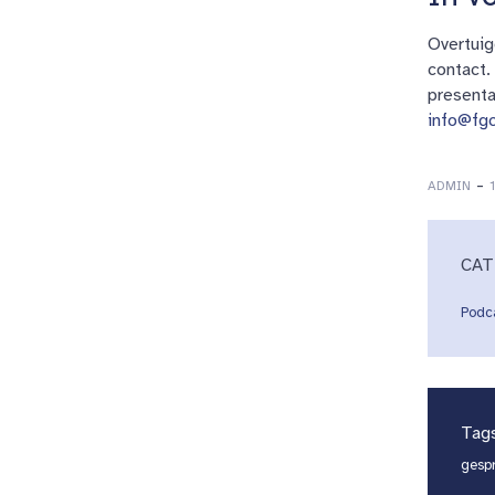
Overtuig
contact.
presenta
info@fg
-
ADMIN
CAT
Podc
Tag
gespr