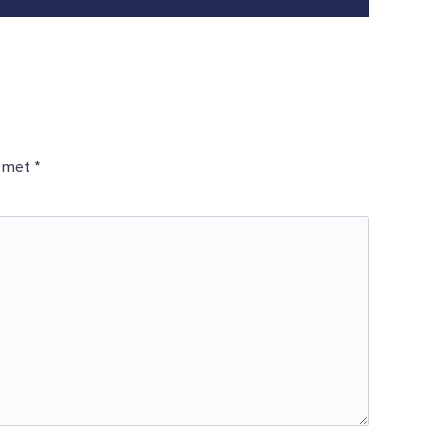
d met
*