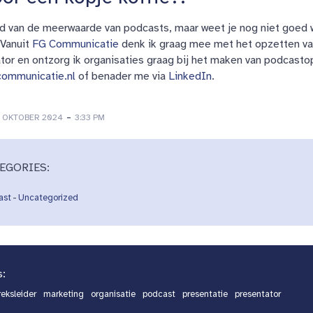
d van de meerwaarde van podcasts, maar weet je nog niet goed w
 Vanuit
FG Communicatie
denk ik graag mee met het opzetten van 
tor en ontzorg ik organisaties graag bij het maken van podcastop
communicatie.nl
of benader me via
LinkedIn
.
-
1 OKTOBER 2024
3:33 PM
EGORIES:
ast
-
Uncategorized
s:
eksleider
marketing
organisatie
podcast
presentatie
presentator