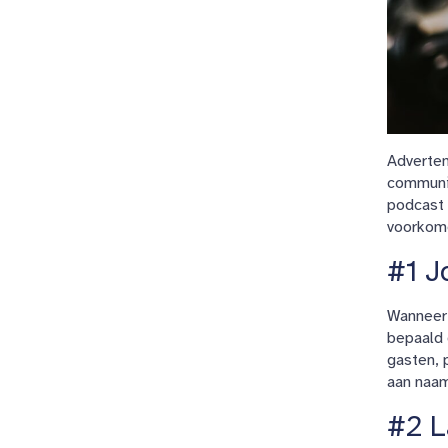
Adverten
communic
podcast 
voorkome
#1 J
Wanneer 
bepaald 
gasten, 
aan naa
#2 L