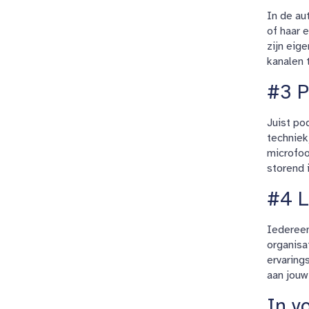
In de aut
of haar 
zijn eig
kanalen t
#3 P
Juist po
techniek
microfoo
storend 
#4 L
Iedereen
organisa
ervaring
aan jouw
In v