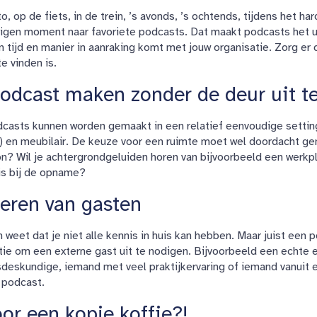
o, op de fiets, in de trein, ’s avonds, ’s ochtends, tijdens het ha
eigen moment naar favoriete podcasts. Dat maakt podcasts het 
en tijd en manier in aanraking komt met jouw organisatie. Zorg er
e vinden is.
odcast maken zonder de deur uit t
dcasts kunnen worden gemaakt in een relatief eenvoudige setting
) en meubilair. De keuze voor een ruimte moet wel doordacht gema
n? Wil je achtergrondgeluiden horen van bijvoorbeeld een werkpl
is bij de opname?
eren van gasten
 weet dat je niet alle kennis in huis kan hebben. Maar juist een
tie om een externe gast uit te nodigen. Bijvoorbeeld een echte
sdeskundige, iemand met veel praktijkervaring of iemand vanuit
 podcast.
oor een kopje koffie?!